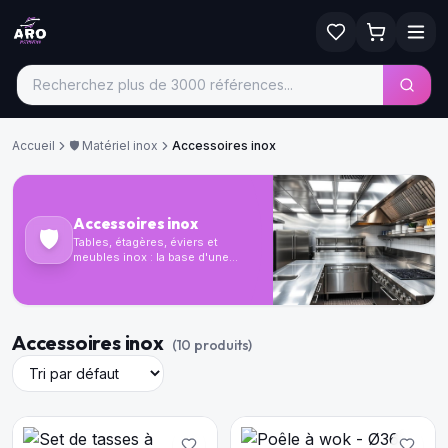
Accueil
🛡️
Matériel inox
Accessoires inox
Accessoires inox
🛡️
Tables, étagères, éviers et
meubles inox : la base d'une
cuisine professionnelle
hygiénique et durable.
Accessoires inox
(
10
produit
s
)