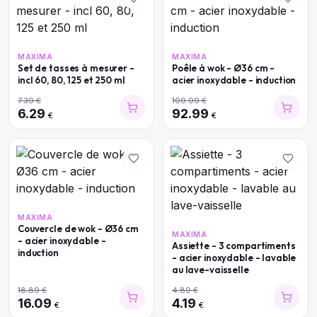
MAXIMA
MAXIMA
Set de tasses à mesurer -
Poêle à wok - Ø36 cm -
incl 60, 80, 125 et 250 ml
acier inoxydable - induction
7.39
€
109.99
€
6.29
92.99
€
€
MAXIMA
Couvercle de wok - Ø36 cm
MAXIMA
- acier inoxydable -
Assiette - 3 compartiments
induction
- acier inoxydable - lavable
au lave-vaisselle
18.89
€
4.89
€
16.09
4.19
€
€