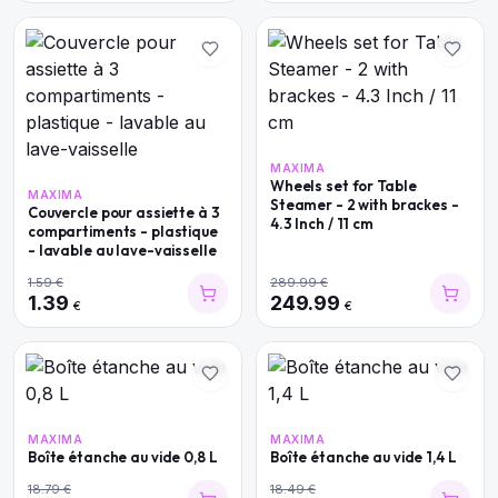
MAXIMA
Wheels set for Table
MAXIMA
Steamer - 2 with brackes -
Couvercle pour assiette à 3
4.3 Inch / 11 cm
compartiments - plastique
- lavable au lave-vaisselle
1.59
€
289.99
€
1.39
249.99
€
€
MAXIMA
MAXIMA
Boîte étanche au vide 0,8 L
Boîte étanche au vide 1,4 L
18.79
€
18.49
€