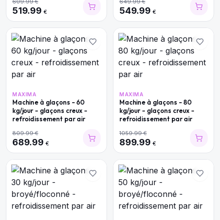
609.99
€
649.99
€
519.99
549.99
€
€
MAXIMA
MAXIMA
Machine à glaçons - 60
Machine à glaçons - 80
kg/jour - glaçons creux -
kg/jour - glaçons creux -
refroidissement par air
refroidissement par air
809.99
€
1059.99
€
689.99
899.99
€
€