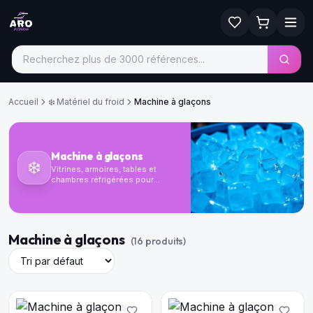
Accueil
❄️
Matériel du froid
Machine à glaçons
Machine à glaçons
❄️
Vitrines, armoires, tables et
chambres réfrigérées pour
conserver vos produits dans
des conditions optimales.
Machine à glaçons
(
16
produit
s
)