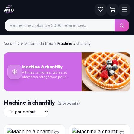
Accueil
❄️
Matériel du froid
Machine à chantilly
Machine à chantilly
❄️
Vitrines, armoires, tables et
chambres réfrigérées pour
conserver vos produits dans
des conditions optimales.
Machine à chantilly
(
2
produit
s
)