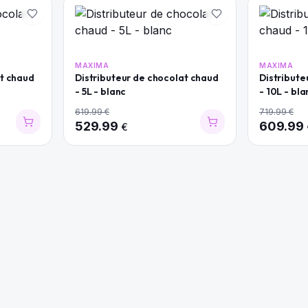
MAXIMA
MAXIMA
at chaud
Distributeur de chocolat chaud
Distribute
- 5L - blanc
- 10L - bla
619.99
€
719.99
€
529.99
609.99
€