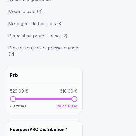
Moulin à café
(
6
)
Mélangeur de boissons
(
3
)
Percolateur professionnel
(
2
)
Presse-agrumes et presse-orange
(
14
)
Prix
529.00
€
610.00
€
4
article
s
Réinitialiser
Pourquoi ARO Distribution ?