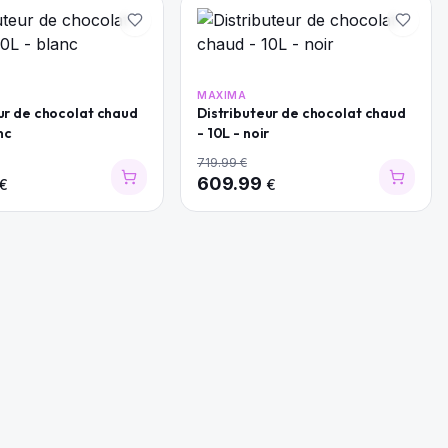
MAXIMA
ur de chocolat chaud
Distributeur de chocolat chaud
nc
- 10L - noir
719.99
€
609.99
€
€