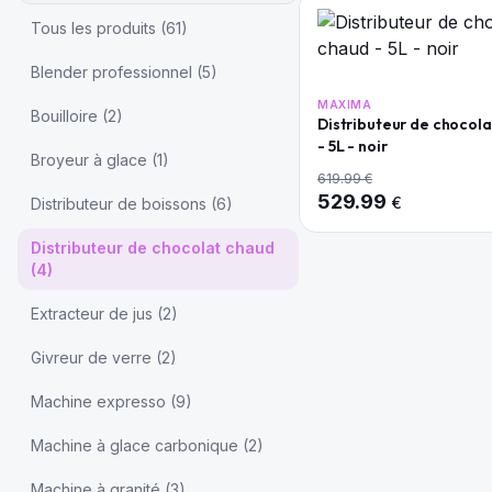
Tous les produits (
61
)
Blender professionnel
(
5
)
MAXIMA
Bouilloire
(
2
)
Distributeur de chocol
- 5L - noir
Broyeur à glace
(
1
)
619.99
€
529.99
€
Distributeur de boissons
(
6
)
Distributeur de chocolat chaud
(
4
)
Extracteur de jus
(
2
)
Givreur de verre
(
2
)
Machine expresso
(
9
)
Machine à glace carbonique
(
2
)
Machine à granité
(
3
)