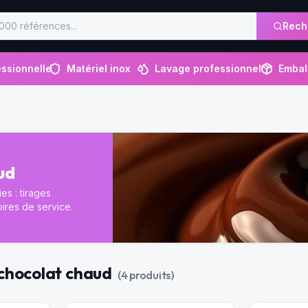
Rech
ssionnelle
Matériel inox
Lavage professionnel
Embal
ud
es : tirages
oires de service.
 chocolat chaud
(
4
produit
s
)