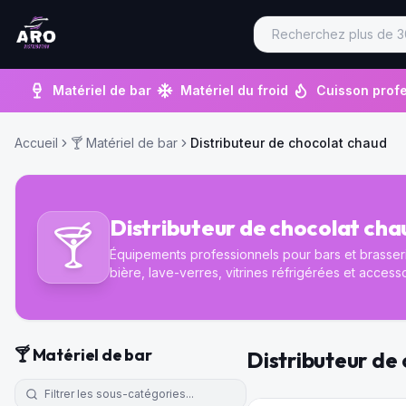
Matériel de bar
Matériel du froid
Cuisson profe
Accueil
🍸
Matériel de bar
Distributeur de chocolat chaud
Distributeur de chocolat cha
🍸
Équipements professionnels pour bars et brasseri
bière, lave-verres, vitrines réfrigérées et access
🍸
Matériel de bar
Distributeur de