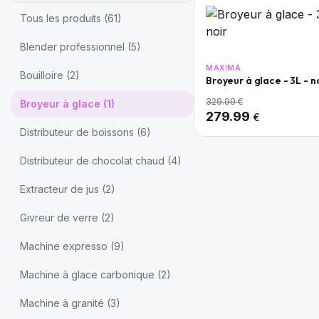
Tous les produits (
61
)
Blender professionnel
(
5
)
MAXIMA
Bouilloire
(
2
)
Broyeur à glace - 3L - n
329.99
€
Broyeur à glace
(
1
)
279.99
€
Distributeur de boissons
(
6
)
Distributeur de chocolat chaud
(
4
)
Extracteur de jus
(
2
)
Givreur de verre
(
2
)
Machine expresso
(
9
)
Machine à glace carbonique
(
2
)
Machine à granité
(
3
)