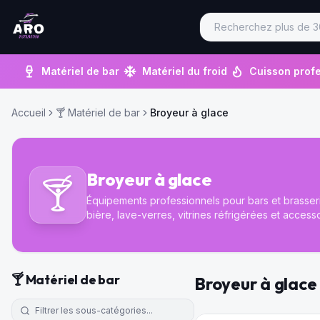
Matériel de bar
Matériel du froid
Cuisson profe
Accueil
🍸
Matériel de bar
Broyeur à glace
Broyeur à glace
🍸
Équipements professionnels pour bars et brasseri
bière, lave-verres, vitrines réfrigérées et access
🍸
Matériel de bar
Broyeur à glace