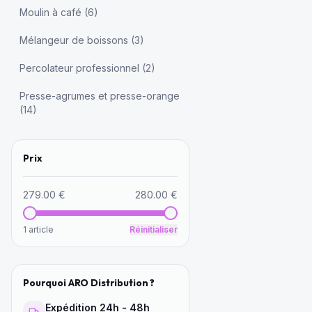
Moulin à café
(
6
)
Mélangeur de boissons
(
3
)
Percolateur professionnel
(
2
)
Presse-agrumes et presse-orange
(
14
)
Prix
279.00
€
280.00
€
1
article
Réinitialiser
Pourquoi ARO Distribution ?
Expédition 24h - 48h