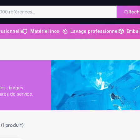
Rech
ssionnelle
Matériel inox
Lavage professionnel
Embal
es : tirages
oires de service.
(
1
produit
)