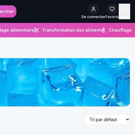
ercher
Se connecter
Favoris
Panier
lage alimentaire
Transformation des aliments
Chauffage