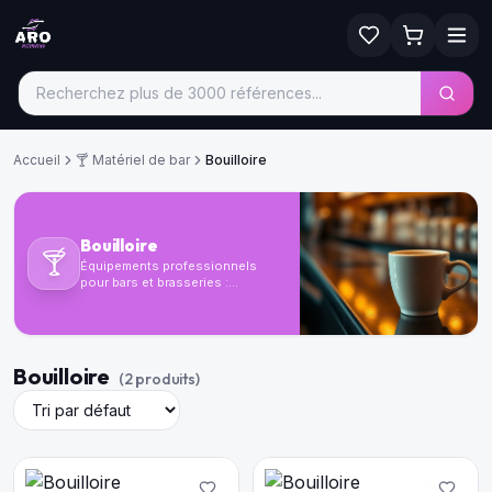
Accueil
🍸
Matériel de bar
Bouilloire
Bouilloire
🍸
Équipements professionnels
pour bars et brasseries :
tirages bière, lave-verres,
vitrines réfrigérées et
accessoires de service.
Bouilloire
(
2
produit
s
)