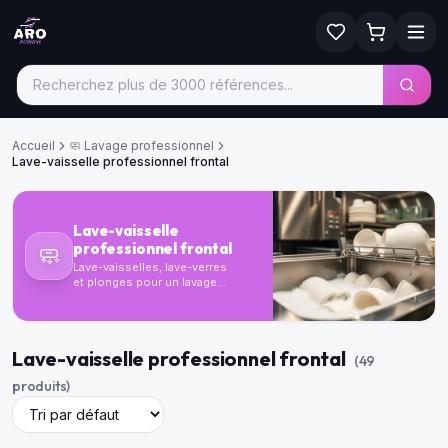
Accueil
🧼
Lavage professionnel
Lave-vaisselle professionnel frontal
Lave-vaisselle
professionnel frontal
🧼
Lave-vaisselles, lave-verres
et plonges pour un lavage
rapide, efficace et conforme
aux normes HACCP.
Lave-vaisselle professionnel frontal
(
49
produit
s
)