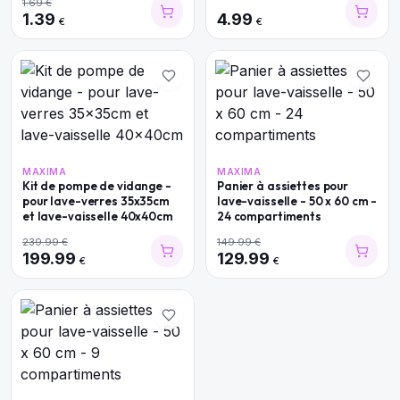
1.69
€
1.39
4.99
€
€
MAXIMA
MAXIMA
Kit de pompe de vidange -
Panier à assiettes pour
pour lave-verres 35x35cm
lave-vaisselle - 50 x 60 cm -
et lave-vaisselle 40x40cm
24 compartiments
239.99
€
149.99
€
199.99
129.99
€
€