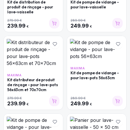
Kit de distribution de
Kit de pompe de vidange -
produit de rinçage - pour
pour lave-vaisselle
lave-vaisselle
279.99
€
289.99
€
239.99
249.99
€
€
MAXIMA
Kit de pompe de vidange -
MAXIMA
pour lave-pots 56x63cm
Kit distributeur de produit
de rinçage - pour lave-pots
56x63cm et 70x70cm
279.99
€
289.99
€
239.99
249.99
€
€