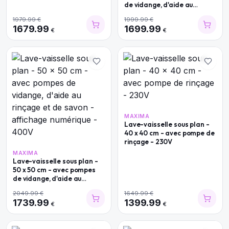
de vidange, d'aide au
rinçage et de savon -
1979.99
€
1999.99
€
affichage numérique - 230V
1679.99
1699.99
€
€
MAXIMA
Lave-vaisselle sous plan -
40 x 40 cm - avec pompe de
rinçage - 230V
MAXIMA
Lave-vaisselle sous plan -
50 x 50 cm - avec pompes
de vidange, d'aide au
rinçage et de savon -
2049.99
€
1649.99
€
affichage numérique - 400V
1739.99
1399.99
€
€