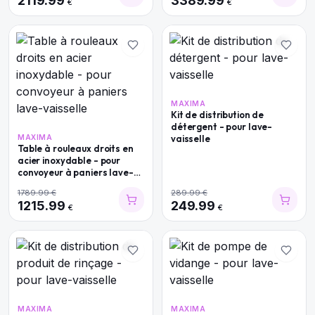
2119.99
3389.99
€
€
MAXIMA
Kit de distribution de
détergent - pour lave-
MAXIMA
vaisselle
Table à rouleaux droits en
acier inoxydable - pour
convoyeur à paniers lave-
vaisselle
1789.99
€
289.99
€
1215.99
249.99
€
€
MAXIMA
MAXIMA