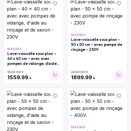
MAXIMA
Lave-vaisselle sous plan -
50 x 50 cm - avec pompe de
MAXIMA
rinçage - 230V
Lave-vaisselle sous plan -
40 x 40 cm - avec avec
pompes de vidange, d'aide
au rinçage et de savon -
1829.99
€
2229.99
€
230V
1559.99
1899.99
€
€
MAXIMA