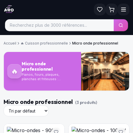
Accueil
🔥
Cuisson professionnelle
Micro onde professionnel
Micro onde
professionnel
🔥
Pianos, fours, plaques,
planchas et friteuses :
équipez votre ligne de
cuisson avec du matériel CHR
robuste et performant.
Micro onde professionnel
(
3
produit
s
)