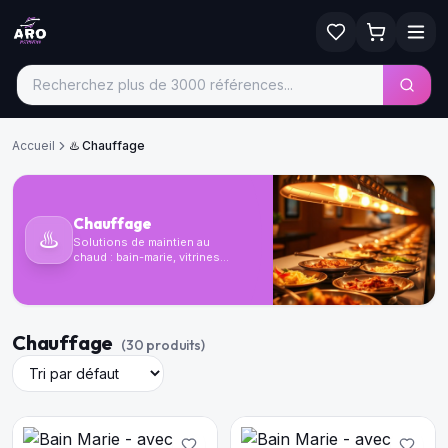
Accueil
♨️
Chauffage
Chauffage
♨️
Solutions de maintien au
chaud : bain-marie, vitrines
chauffantes, lampes
infrarouges pour vos plats.
Chauffage
(
30
produit
s
)