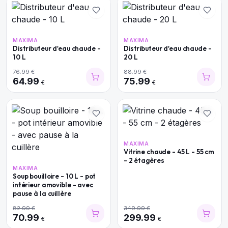
MAXIMA
MAXIMA
Distributeur d'eau chaude -
Distributeur d'eau chaude -
10 L
20 L
76.99
€
88.99
€
64.99
75.99
€
€
MAXIMA
Vitrine chaude - 45 L - 55 cm
- 2 étagères
MAXIMA
Soup bouilloire - 10 L - pot
intérieur amovible - avec
pause à la cuillère
82.99
€
349.99
€
70.99
299.99
€
€