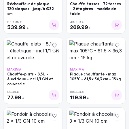
Réchauffeur de plaque -
Chauffe-tasses - 72 tasses
120 plaques - jusqu'à Ø32
- 2 étagères - modèle de
cm
table
639.99
€
319.99
€
539.99
269.99
€
€
MAXIMA
MAXIMA
Chauffe-plats - 8,5 L -
Plaque chauffante - max
électrique - incl 1/1 GN et
105°C - 61,5 x 36,3 cm - 15 kg
couvercle
91.99
€
139.99
€
77.99
119.99
€
€